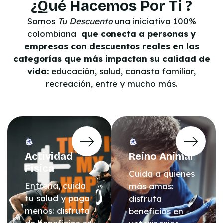
¿Qué Hacemos Por Ti ?
Somos
Tu Descuento
una iniciativa 100%
colombiana
q
ue conecta a personas y
empresas con descuentos reales en las
categorías que más impactan su calidad de
vida:
educación, salud, canasta familiar,
recreación, entre y mucho más.
Actividad
Reino Animal
Fisica
Cuida a quienes
Entrena, cuida
más amas:
tu salud y paga
disfruta
menos: disfruta
beneficios en
de beneficios en