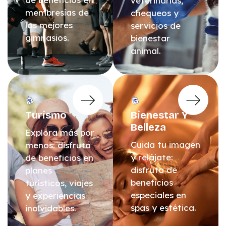
veterinarias,
membresías de
chequeos y
los mejores
servicios de
gimnasios.
bienestar
animal.
Turismo
Bienestar Y
Belleza
Explora más por
Cuida tu imagen
menos: disfruta
y relájate:
de beneficios en
disfruta de
planes
beneficios
turísticos, viajes
especiales en
y experiencias
spas y estética.
inolvidables.