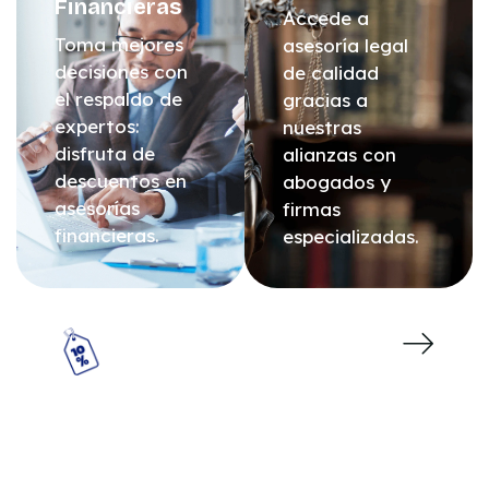
Financieras
Accede a
Toma mejores
asesoría legal
decisiones con
de calidad
el respaldo de
gracias a
expertos:
nuestras
disfruta de
alianzas con
descuentos en
abogados y
asesorías
firmas
financieras.
especializadas.
Transporte Y Movilidad
Muévete con libertad: disfruta de un
descuento exclusivo en renta de carros.