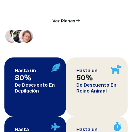
salud, alimentos, recreación y mucho más.
Ver Planes
+ 5.000 Usuarios Activos
Que ya están disfrutando de
nuestros descuentos
Hasta un
Hasta un
80
%
50
%
De Descuento En
De Descuento En
Depilación
Reino Animal
Hasta
Hasta un