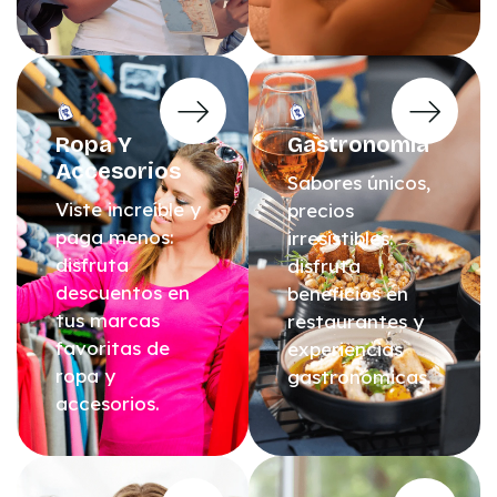
Ropa Y
Gastronomía
Accesorios
Sabores únicos,
Viste increíble y
precios
paga menos:
irresistibles:
disfruta
disfruta
descuentos en
beneficios en
tus marcas
restaurantes y
favoritas de
experiencias
ropa y
gastronómicas.
accesorios.