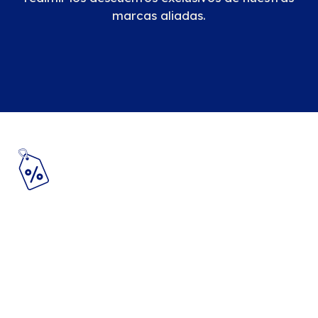
marcas aliadas.
¿Listo Para Empezar A
Ahorrar Con Los Mejores
Decuentos?
Haz parte de nuestra red de beneficios y empieza
a vivir la experiencia de ahorrar mientras
disfrutas lo que amas.