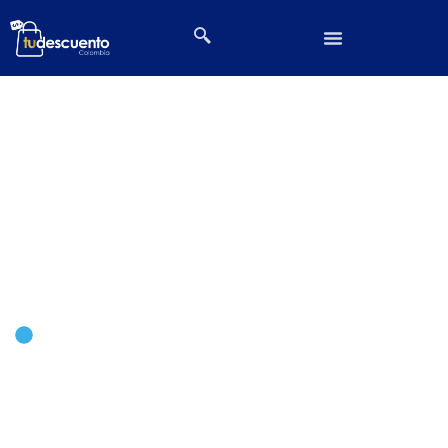
AHORRA MÁS CON TU DESCUENTO
Descuentos En Grandes
Marcas Para Tu Día A Día
Accede a beneficios exclusivos en educación,