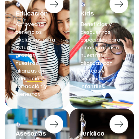
Educación
Kids
Aprovecha
Beneficios y
beneficios
descuentos
exclusivos para
especiales para
estudiantes
niños gracias a
gracias a
nuestras
nuestras
alianzas con
alianzas en
marcas y
educación,
servicios
formación y
infantiles.
bienestar.
Asesorías
Jurídico