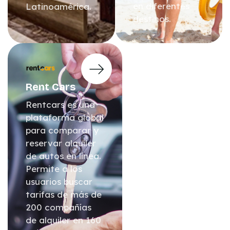
en diferentes
Latinoamérica.
destinos.
Rent Cars
Rentcars es una
plataforma global
para comparar y
reservar alquiler
de autos en línea.
Permite a los
usuarios buscar
tarifas de más de
200 compañías
de alquiler en 160