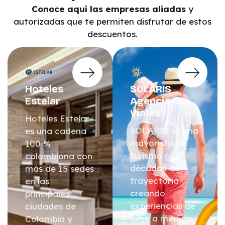
Conoce aquí las empresas aliadas
y
autorizadas que te permiten disfrutar de estos
descuentos.
Hoteles
SOLARIS
Estelar
Agencia De
Viajes
Hoteles Estelar
SOLARIS es una
es una cadena
mayorista de
100 %
turismo con
colombiana con
décadas de
más de 15 sedes
trayectoria
en las
creando
principales
experiencias de
ciudades de
viaje a medida
Colombia y