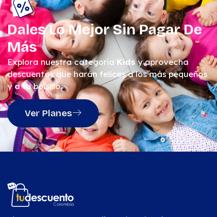
Dales Lo Mejor Sin Pagar De
Más
Explora nuestra categoría
Kids
y aprovecha
descuentos que harán felices a los más pequeños
y a tu bolsillo.
Ver Planes