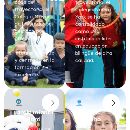
años de
trayectoria, el
trayectoria, el
Colegio Nueva
Colegio Mayor
York se ha
de los Andes se
consolidado
destaca por
como una
ofrecer una
institución líder
educación
en educación
integral, bilingüe
bilingüe de alta
y centrada en la
calidad.
formación
excelente.
Jardín Infantil
Colegio
Stanford
Colombo
Gales
Con más de 18