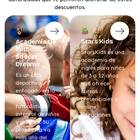
descuentos.
Stars Kids
Academia De
Fútbol
StarsKids es una
Soccer
academia de
Dreams
inglés para niños
Es un club
de 3 a 12 años
deportivo
que ofrece
enfocado en la
cursos
formación
presenciales y
futbolística
online,
integral de niños
vacaciones
y jóvenes. Su
bilingües y
propuesta va
salidas
más allá del
pedagógicas.