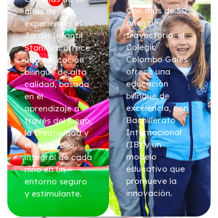
Con más de 50
años de
años de
experiencia, el
trayectoria, el
Jardín Infantil
Colegio
Stanford ofrece
Colombo Gales
una educación
ofrece una
bilingüe de alta
educación
calidad, basada
bilingüe de
en el
excelencia, con
aprendizaje a
Bachillerato
través del juego,
Internacional
la creatividad y
(IB) y un
el desarrollo
modelo
integral de cada
educativo que
niño en un
promueve la
entorno seguro
innovación.
y estimulante.