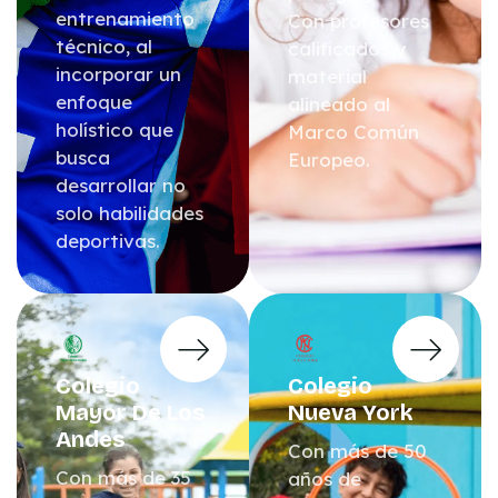
entrenamiento
Con profesores
técnico, al
calificados y
incorporar un
material
enfoque
alineado al
holístico que
Marco Común
busca
Europeo.
desarrollar no
solo habilidades
deportivas.
Colegio
Colegio
Mayor De Los
Nueva York
Andes
Con más de 50
Con más de 35
años de