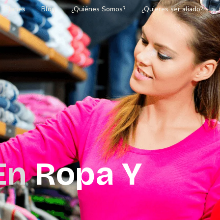
Planes
Blog
¿Quiénes Somos?
¿Quieres ser aliado?
En
Ropa Y