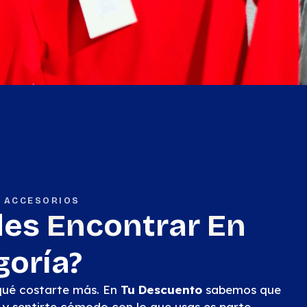
Y ACCESORIOS
des
Encontrar En
goría?
 qué costarte más. En
Tu Descuento
sabemos que
l y sentirte cómodo con lo que usas es parte