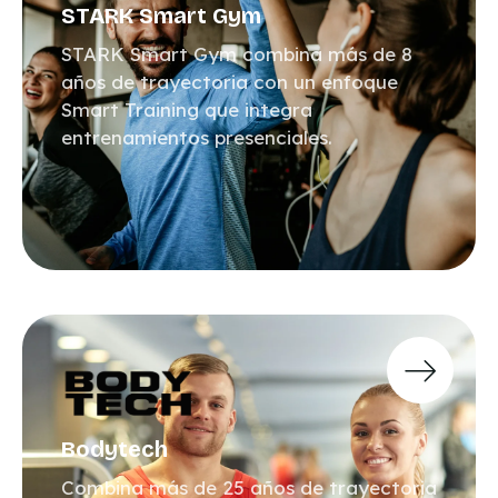
STARK Smart Gym
STARK Smart Gym combina más de 8
años de trayectoria con un enfoque
Smart Training que integra
entrenamientos presenciales.
Bodytech
Combina más de 25 años de trayectoria