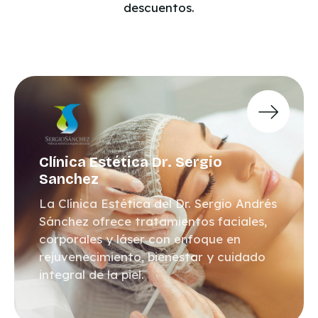
descuentos.
Clínica Estética Dr. Sergio
Sanchez
La Clínica Estética del Dr. Sergio Andrés
Sánchez ofrece tratamientos faciales,
corporales y láser con enfoque en
rejuvenecimiento, bienestar y cuidado
integral de la piel.