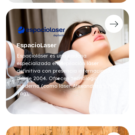
EspacioLaser
Espacioláser es una cadena
especializada en depilación láser
definitiva con presencia internacional
desde 2004. Ofrecen tecnología
moderna (como láser Alexandrita y ND-
Yag),