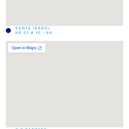
SANTA ISABEL:
KR 27 # 1G –94