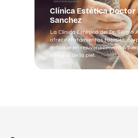
Clínica Estética Doctor
Sanchez
La Clínica Estética del Dr. Sergio
ofrece tratamientos faciales, corp
enfoque en rejuvenecimiento, bie
integral de la piel.