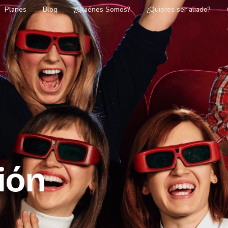
Planes
Blog
¿Quiénes Somos?
¿Quieres ser aliado?
ión