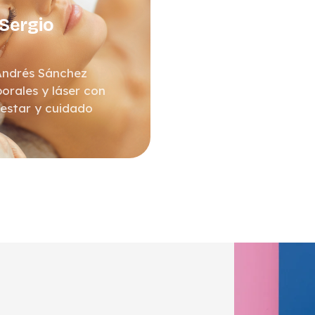
 Sergio
 Andrés Sánchez
orales y láser con
nestar y cuidado