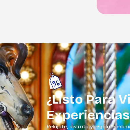
¿Listo Para V
Experiencias
Relájate, disfruta y regálate mom