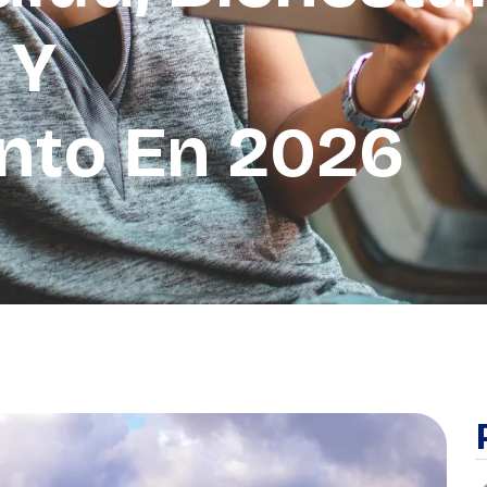
 Y
nto En 2026