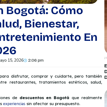
n Bogotá: Cómo
lud, Bienestar,
ntretenimiento En
026
J
ayo 15, 2026
2:06 pm
E
D
ara disfrutar, comprar y cuidarte, pero también
D
re restaurantes, tratamientos estéticos, salud,
ciones de
descuentos en Bogotá
que realmente
es
experiencias
sin afectar su presupuesto.